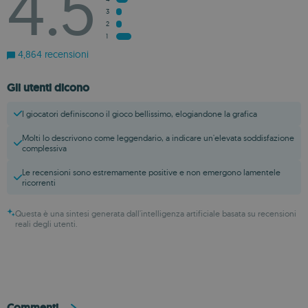
4.5
3
2
1
4,864 recensioni
Gli utenti dicono
I giocatori definiscono il gioco bellissimo, elogiandone la grafica
Molti lo descrivono come leggendario, a indicare un'elevata soddisfazione
complessiva
Le recensioni sono estremamente positive e non emergono lamentele
ricorrenti
Questa è una sintesi generata dall'intelligenza artificiale basata su recensioni
reali degli utenti.
Commenti