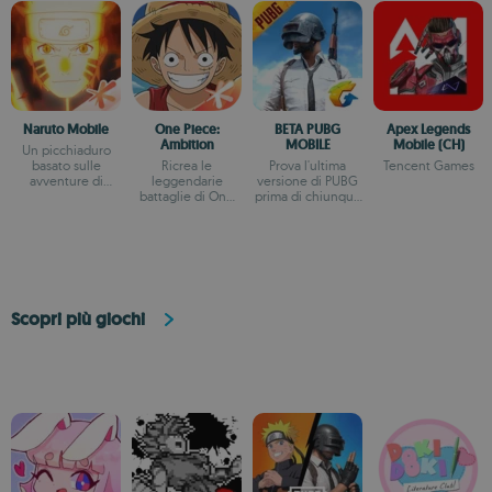
Naruto Mobile
One Piece:
BETA PUBG
Apex Legends
Ambition
MOBILE
Mobile (CH)
Un picchiaduro
basato sulle
Ricrea le
Prova l'ultima
Tencent Games
avventure di
leggendarie
versione di PUBG
Naruto
battaglie di One
prima di chiunque
Piece sul tuo
altro
smartphone
Scopri più giochi