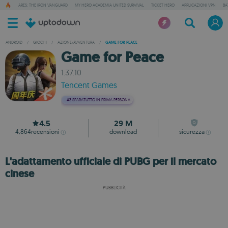
ARES: THE IRON VANGUARD
MY HERO ACADEMIA UNITED SURVIVAL
TICKET HERO
APPLICAZIONI VPN
BA
ANDROID
/
GIOCHI
/
AZIONE/AVVENTURA
/
GAME FOR PEACE
Game for Peace
1.37.10
Tencent Games
#3
SPARATUTTO IN PRIMA PERSONA
4.5
29 M
4,864
recensioni
download
sicurezza
L'adattamento ufficiale di PUBG per il mercato
cinese
PUBBLICITÀ