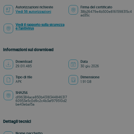
Autorizzazioni richieste
Firma del certificato
Vedi 56 autorizzazioni
38b26479e4b500e8161598315c4
ad35c
Vedi il rapporto sulla sicurezza
e l'antivirus
Informazioni sul download
Download
Data
29.011.485
30 giu 2026
Tipo di file
Dimensione
APK
1.91 GB
SHA256
d196384ace850b4318344846317
60953e5c0d9c2c4b3af979510d2
be43eba15a
Dettagli tecnici
Nome pacchetto