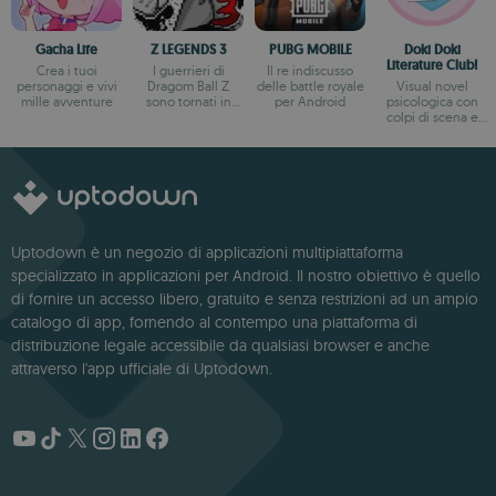
Gacha Life
Z LEGENDS 3
PUBG MOBILE
Doki Doki
Literature Club!
Crea i tuoi
I guerrieri di
Il re indiscusso
personaggi e vivi
Dragom Ball Z
delle battle royale
Visual novel
mille avventure
sono tornati in
per Android
psicologica con
azione
colpi di scena e
trama profonda
Uptodown è un negozio di applicazioni multipiattaforma
specializzato in applicazioni per Android. Il nostro obiettivo è quello
di fornire un accesso libero, gratuito e senza restrizioni ad un ampio
catalogo di app, fornendo al contempo una piattaforma di
distribuzione legale accessibile da qualsiasi browser e anche
attraverso l'app ufficiale di Uptodown.