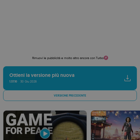
Rimuovi le pubblicità e molto altro ancora con Turbo
Ottieni la versione più nuova
1.37.10
30 Giu 2026
VERSIONE PRECEDENTE