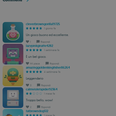
cleverbrowngorilla19725
1 giorno fa
Un gioco buono ed eccellente.
1
Rispondi
lazypinkgiraffe4282
1 settimana fa
È un bel gioco.
Mi piace
Rispondi
amazinggoldenkingfisher86264
4 settimane fa
Leggendario
3
Rispondi
calmvioletspider92364
1 mese fa
Troppo bello, wow!
2
Rispondi
fatbrowndog512
1 mese fa