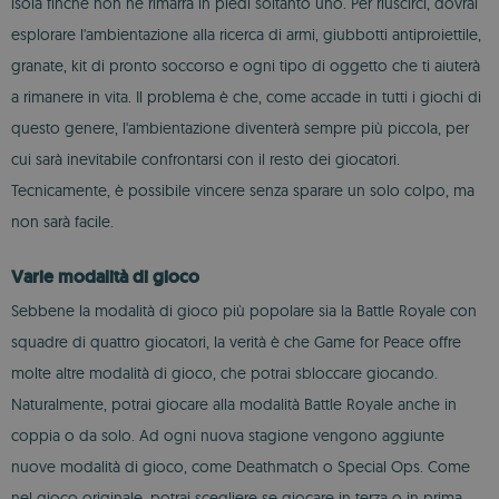
isola finché non ne rimarrà in piedi soltanto uno. Per riuscirci, dovrai
esplorare l'ambientazione alla ricerca di armi, giubbotti antiproiettile,
granate, kit di pronto soccorso e ogni tipo di oggetto che ti aiuterà
a rimanere in vita. Il problema è che, come accade in tutti i giochi di
questo genere, l'ambientazione diventerà sempre più piccola, per
cui sarà inevitabile confrontarsi con il resto dei giocatori.
Tecnicamente, è possibile vincere senza sparare un solo colpo, ma
non sarà facile.
Varie modalità di gioco
Sebbene la modalità di gioco più popolare sia la Battle Royale con
squadre di quattro giocatori, la verità è che Game for Peace offre
molte altre modalità di gioco, che potrai sbloccare giocando.
Naturalmente, potrai giocare alla modalità Battle Royale anche in
coppia o da solo. Ad ogni nuova stagione vengono aggiunte
nuove modalità di gioco, come Deathmatch o Special Ops. Come
nel gioco originale, potrai scegliere se giocare in terza o in prima