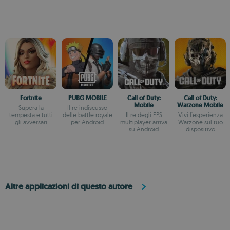
Fortnite
PUBG MOBILE
Call of Duty:
Call of Duty:
Mobile
Warzone Mobile
Supera la
Il re indiscusso
tempesta e tutti
delle battle royale
Il re degli FPS
Vivi l'esperienza
gli avversari
per Android
multiplayer arriva
Warzone sul tuo
su Android
dispositivo
Android
Altre applicazioni di questo autore