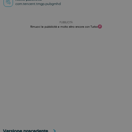
com.tencent.tmgp.pubgmhd
PUBBLICITÀ
Rimuovi le pubblicità e molto altro ancora con Turbo
Versione precedente