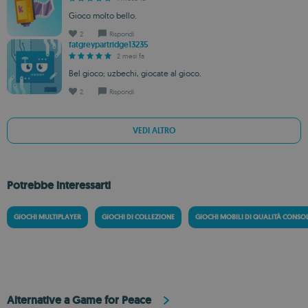
Gioco molto bello.
2
Rispondi
fatgreypartridge13235
2 mesi fa
Bel gioco; uzbechi, giocate al gioco.
2
Rispondi
VEDI ALTRO
Potrebbe interessarti
GIOCHI MULTIPLAYER
GIOCHI DI COLLEZIONE
GIOCHI MOBILI DI QUALITÀ CONSO
Alternative a Game for Peace